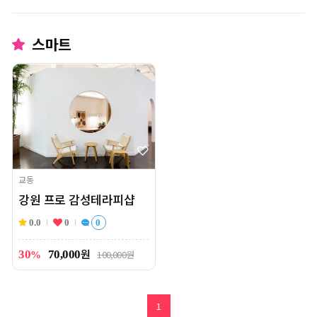
스마트
교동
강원 프로 감성테라피샵
0.0
0
0
원
30
70,000
100,000원
%
1