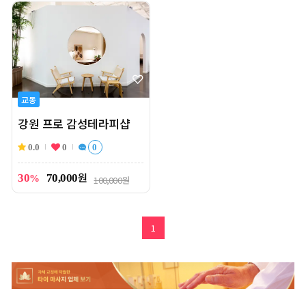
교동
강원 프로 감성테라피샵
0.0
0
0
원
30
70,000
%
100,000원
1