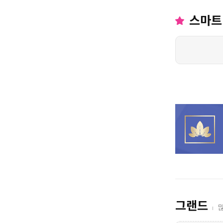
얼굴스킨케어
스마트
편의 서비스
무료주차
수면가능
샤워가능
커플할인
WIFI
이벤트중
인기업체
주차가능
평점
0점 -
5
점
그랜드