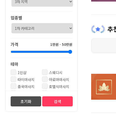
업종별
추
가격
1만원 -
50
만원
테마
1인샵
스웨디시
타이마사지
아로마마사지
중국마사지
호텔식마사지
자세&체형교정
스파&사우나
스포츠통증
테라피&로미
초기화
검색
왁싱샵
단체환영
여성전용
출장전용